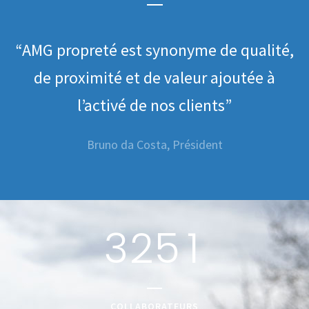
0
0
é,
“AMG propreté est synonyme de qualité,
“
1
1
de proximité et de valeur ajoutée à
l’activé de nos clients”
0
2
2
Bruno da Costa, Président
1
0
3
0
3
2
1
4
0
1
4
3
2
5
1
2
5
3
6
0
COLLABORATEURS